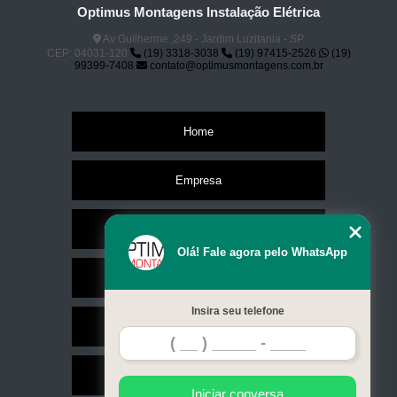
Optimus Montagens Instalação Elétrica
painel elétrico cotação Cabreúva
Av Guilherme ,249 - Jardim Luzitania - SP
CEP: 04031-120
(19) 3318-3038
(19) 97415-2526
(19)
onde encontrar painel eletrico plastico Sorocaba
99399-7408
contato@optimusmontagens.com.br
painéis elétricos com clp Salto
painel elétrico trifásico cotação Campinas
Home
onde encontrar painel elétrico com clp Valinhos
painéis elétricos com inversor Valinhos
Empresa
empresa para painel de comando elétrico Jundiaí
Missão
painel elétrico com inversor cotação Sorocaba
Olá! Fale agora pelo WhatsApp
painel industrial elétrico para acionamento Salto
Serviços
painel modular elétrico Sumaré
Insira seu telefone
painéis modulares elétricos Itu
Contato
painéis elétricos para automação Jundiaí
Mapa do site
onde encontrar painel industrial elétrico para acionamento Cabreúva
Iniciar conversa