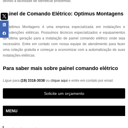
devido à facilidade de identificar problemas.
Painel de Comando Elétrico: Optimus Montagens
A Optimus Montagens é uma empresa especializada em instalações e
manutenções elétricas. Possuímos técnicos especializados e equipamentos
de última geração para a instalação de painel comando elétrico onde seja
necessário. Entre em contato com nossa equipe de atendimento para fazer
uma cotação gratuita e começar a economizar com a automatização de suas
instalações elétricas.
Para saber mais sobre painel comando elétrico
Ligue para
(19) 3318-3038
ou
clique aqui
e entre em contato por email.
Solicite um orçamento
MENU