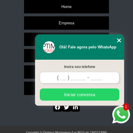
interfaces ihm melsoft gtworks Itu
Home
interfaces ihm gt14 mitsubishi Salto
interface ihm gt10 mitsubishi Indaiatuba
Empresa
interfaces ihm gt21 mitsubishi Sorocaba
Missão
interface ihm got mitsubishi Vinhedo
Olá! Fale agora pelo WhatsApp
onde fazem interface ihm gt25 mitsubishi Jundiaí
Serviços
onde fazem interface ihm got2000 mitsubishi Sumaré
Insira seu telefone
empresa que faz interface ihm got1000 mitsubishi Indaiatuba
Contato
onde fazem interface ihm melsoft gtworks Campinas
Mapa do site
onde fazem interface ihm mitsubishi Vinhedo
Iniciar conversa
onde fazem interface ihm mitsubishi Sorocaba
1
empresa que faz interface ihm melsoft gtworks Sumaré
interfaces ihm gt21 mitsubishi Salto
interfaces ihm got2000 mitsubishi Sumaré
Copyright © Optimus Montagens (Lei 9610 de 19/02/1998)