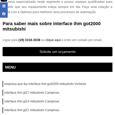
empresa especializada neste segmento e possui equipes qualificadas para
garantir que seu equipamento esteja sempre em dia. Faça uma cotação e
conte com a Optimus para melhorar seus processos de automação.
Para saber mais sobre interface ihm got2000
mitsubishi
Ligue para
(19) 3318-3038
ou
clique aqui
e entre em contato por email.
Solicite um orçamento
MENU
empresa que faz interface ihm got2000 mitsubishi Vinhedo
interface ihm gt27 mitsubishi Campinas
interface ihm gt14 mitsubishi Campinas
interface ihm gt21 mitsubishi Campinas