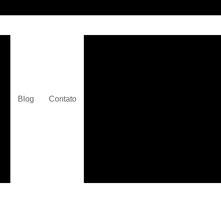
s
Automação Elétrica Industr
Automação Industrial
Automação Industrial com Ar
Automação Industrial Hidráulica
Blog
Contato
Automação Industrial Pneumá
s
Cabine de Força Primária
Cab
Cabine Primária Baixa 
Cabine Primária Convenciona
de
Cabine Primária Média Te
Projeto Cabine Primária
Projeto de Cabine Primária
Conec