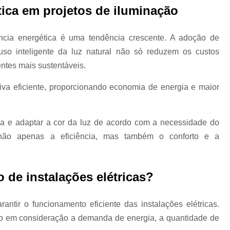
tica em projetos de iluminação
Laudo de Aterramento Spda
Laudo de Dispensa de Spda
La
ência energética é uma tendência crescente. A adoção de
Laudo do Spda
Laudo 
so inteligente da luz natural não só reduzem os custos
Laudo Técnico Spd
ntes mais sustentáveis.
Laudo de Conformid
va eficiente, proporcionando economia de energia e maior
Laudo de Continuidade Elétrica 
Laudo de Instalação Elétri
sa e adaptar a cor da luz de acordo com a necessidade do
Laudo Elétrico para Industria
 não apenas a eficiência, mas também o conforto e a
Laudo Técnico Elétrico
L
Disjuntor de Manuten
de instalações elétricas?
Manutenção de 
Manutenção Disjuntor de Mé
ntir o funcionamento eficiente das instalações elétricas.
do em consideração a demanda de energia, a quantidade de
Manutenção Disjuntor