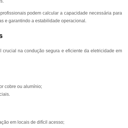
s.
Manutenção em
profissionais podem calcular a capacidade necessária para
Manutenção em 
 e garantindo a estabilidade operacional.
Manutenção em D
Manutenção em D
s
Manutenção em Disjuntores Indus
crucial na condução segura e eficiente da eletricidade em
Montagem de Eletro
Montagem de Eletrocalha Alumínio 
Montagem de Eletrocalha em Pvc
Montagem de Eletr
or cobre ou alumínio;
Montagem de Eletrocalha para Cons
iais.
Montagem de Eletroca
Montagem de Eletro
Montagem d
ção em locais de difícil acesso;