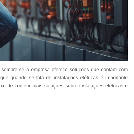
Disjuntor para Quadro Elétri
de
Iluminação Estilo Industrial
Ilumi
Iluminação Industrial E
de
Iluminação Led Industrial
ão
Luminária de Chão Indus
Luminária Industrial Teto
Refletor Industrial
-se sempre se a empresa oferece soluções que contam com
Instalação Elétrica Comp
que quando se fala de instalações elétricas é importante
Instalação Elétrica de Iluminação Ind
ixe de conferir mais soluções sobre instalações elétricas e
Instalação Elétrica de Lâmp
e
Instalação Elétric
Instalação Elétrica 
o
Instalação Elétrica 