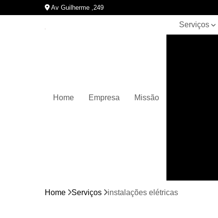
Av Guilherme ,249
Serviços
Automaçõe
industriais
Cabines
primárias
Conectores
Home
Empresa
Missão
elétricos
Construçõe
elétricas
Disjuntores
Iluminação 
estilo
industrial
Home
Serviços
instalações elétricas
Instalação
elétrica