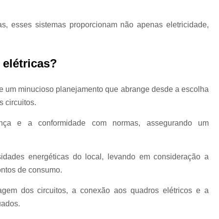
Interface Ihm Got Mits
as, esses sistemas proporcionam não apenas eletricidade,
Interface Ihm Got1000 Mitsub
Interface Ihm Gt10 Mitsub
 elétricas?
Interface Ihm Gt21 Mitsub
Interface Ihm Gt27 Mitsub
 de um minucioso planejamento que abrange desde a escolha
Interface Ihm Melsoft Softgo
 circuitos.
Inversor de Frequência
urança e a conformidade com normas, assegurando um
Inversor de Frequência Autom
Inversor de Frequência Fr 
idades energéticas do local, levando em consideração a
Inversor de Frequência Fr 
ontos de consumo.
Inversor de Frequência Hvac
agem dos circuitos, a conexão aos quadros elétricos e a
Inversor de Frequência Mono
uados.
Laudo Aterramento
Laudo de A