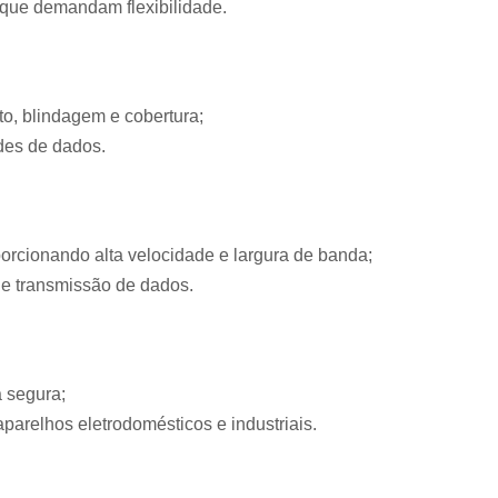
que demandam flexibilidade.
Montagem de Pain
Montagem de Painel de Auto
Montagem de P
to, blindagem e cobertura;
Montagem de Pain
edes de dados.
Montagem de Painel de Controles 
Montagem de Paine
Montagem de Pai
orcionando alta velocidade e largura de banda;
Montagem de Pa
e transmissão de dados.
Montagem de Painel Elétrico de Con
Empresa de Mon
Empresa Especializada
a segura;
aparelhos eletrodomésticos e industriais.
Instalação e Montagem de Cabi
Montagem Cabine Primária Méd