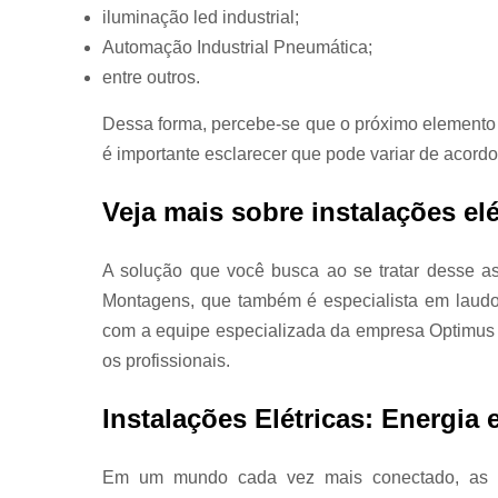
elétricos
iluminação led industrial;
Automação Industrial Pneumática;
Projetos
elétricos
entre outros.
Projetos
Dessa forma, percebe-se que o próximo elemento q
elétricos
industriais
é importante esclarecer que pode variar de acordo
Projetos spd
Veja mais sobre instalações elé
Redes
industriais d
comunicaçõ
A solução que você busca ao se tratar desse a
Montagens, que também é especialista em laudo
Relés de
proteção
com a equipe especializada da empresa Optimus
Solda
os profissionais.
Instalações Elétricas: Energia 
Em um mundo cada vez mais conectado, as in