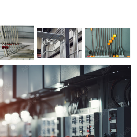
Conector de Cabo Elétrico
Con
Conector Elétrico Industri
Conector Elétrico Rotati
Conector Engate Rotativo Elétri
hm
Conector Rotativo Elétri
e
Construção de Rede Elétrica Comer
Construção de Redes Elétr
Construção Elétrica em Galpão In
Construção Elétrica Industria
s
Construção Rede Elétrica
es
Construção Rede Elétrica Indus
e
Disjuntor Caixa Moldada
Dis
e
Disjuntor Industrial
Disjuntor Mits