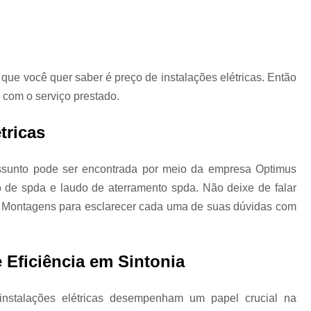
Instalação Elétrica de Painéis Elétri
Instalação de Eletrocalhas
Instalação de Eletroduto 
Instalação de
ue você quer saber é preço de instalações elétricas. Então
Instalação de Painéis Elétric
 com o serviço prestado.
a
Instalação Eletrocalha
tricas
Instalação Elétr
e
es
Empresa de Inst
ssunto pode ser encontrada por meio da empresa Optimus
 de spda e laudo de aterramento spda. Não deixe de falar
Empresa de Montag
 Montagens para esclarecer cada uma de suas dúvidas com
Empresa Instalação Elétrica In
Instalação Elétrica para Indústr
e Eficiência em Sintonia
Instalação Industrial Elétri
Projeto de Instalações Elétricas Ind
stalações elétricas desempenham um papel crucial na
Projeto Elétrico Industr