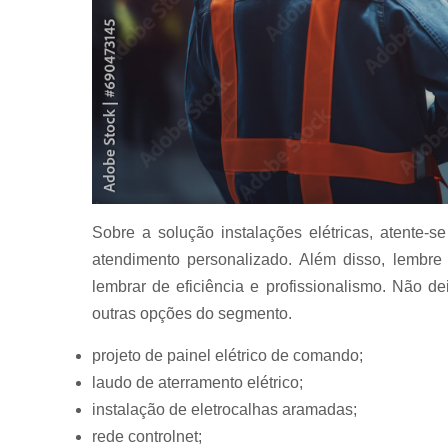
Montagens 
cabines
primárias
Montagens 
postos de
transformaç
Montagens
elétricas
Montagens
Sobre a solução instalações elétricas, atente
pps
atendimento personalizado. Além disso, lembre 
Painéis
elétricos
lembrar de eficiência e profissionalismo. Não de
outras opções do segmento.
Passagem d
cabos
projeto de painel elétrico de comando;
Projetos de
laudo de aterramento elétrico;
aterrament
instalação de eletrocalhas aramadas;
Projetos de
rede controlnet;
painéis