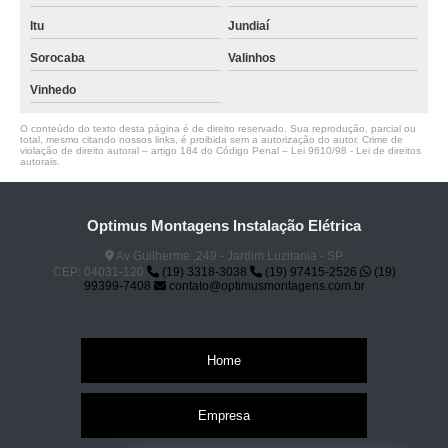
Itu
Jundiaí
Sorocaba
Valinhos
Vinhedo
O conteúdo do texto desta página é de direito reservado. Sua reprodução, parcial ou
total, mesmo citando nossos links, é proibida sem a autorização do autor. Crime de
violação de direito autoral – artigo 184 do Código Penal –
Lei 9610/98 - Lei de direitos
autorais
.
Optimus Montagens Instalação Elétrica
Av Guilherme ,249 - Jardim Luzitania - SP
CEP: 04031-120
(19) 3318-3038
(19) 97415-2526
(19)
99399-7408
contato@optimusmontagens.com.br
Home
Empresa