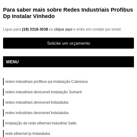
Para saber mais sobre Redes Industriais Profibus
Dp Instalar Vinhedo
Ligue para
(19) 3318-3038
ou
clique aqui
e entre em contato por email.
Solicite um orçamento
MENU
redes industriais profibus pa instalação Cabreúva
redes industriais devicenet instalação Sumaré
redes industriais devicenet Indaiatuba
redes industriais devicenet Indaiatuba
instalação de rede ethernet industrial Salto
rede ethernet ip Indaiatuba